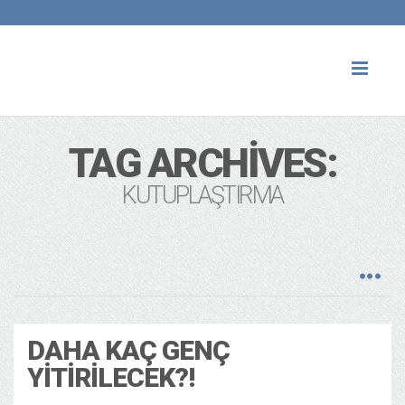
Toggl
naviga
TAG ARCHIVES:
KUTUPLAŞTIRMA
DAHA KAÇ GENÇ
YITIRILECEK?!