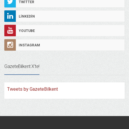
TWITTER
LINKEDIN
YOUTUBE
INSTAGRAM
GazeteBilkent X’te!
Tweets by GazeteBilkent