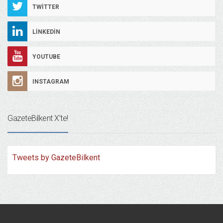
TWITTER
LINKEDIN
YOUTUBE
INSTAGRAM
GazeteBilkent X’te!
Tweets by GazeteBilkent