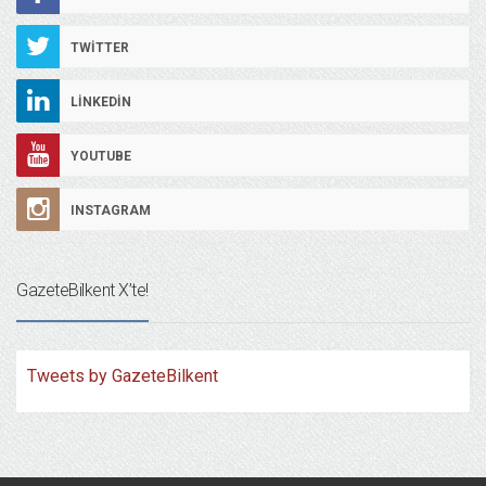
TWITTER
LINKEDIN
YOUTUBE
INSTAGRAM
GazeteBilkent X’te!
Tweets by GazeteBilkent