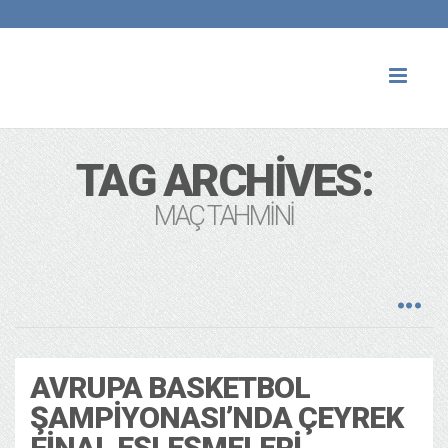
Toggl
naviga
TAG ARCHIVES:
MAÇ TAHMINI
AVRUPA BASKETBOL
ŞAMPIYONASI’NDA ÇEYREK
FINAL EŞLEŞMELERI