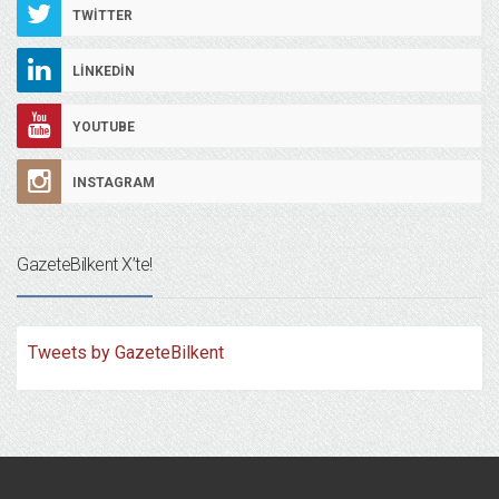
TWITTER
LINKEDIN
YOUTUBE
INSTAGRAM
GazeteBilkent X’te!
Tweets by GazeteBilkent