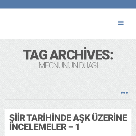
Toggl
naviga
TAG ARCHIVES:
MECNUN’UN DUASI
ŞIIR TARIHINDE AŞK ÜZERINE
İNCELEMELER – 1