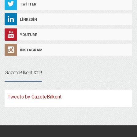
TWITTER
LINKEDIN
YOUTUBE
INSTAGRAM
GazeteBilkent X’te!
Tweets by GazeteBilkent