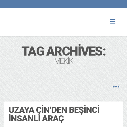
Toggl
naviga
TAG ARCHIVES:
MEKIK
UZAYA ÇIN’DEN BEŞINCI
İNSANLI ARAÇ