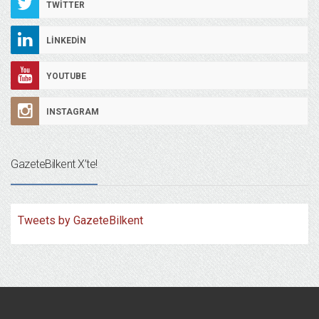
TWITTER
LINKEDIN
YOUTUBE
INSTAGRAM
GazeteBilkent X’te!
Tweets by GazeteBilkent