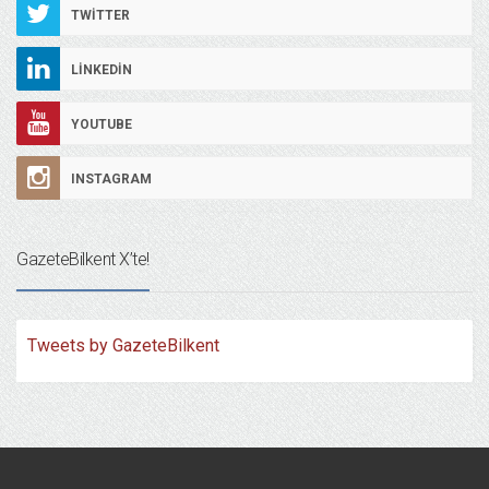
TWITTER
LINKEDIN
YOUTUBE
INSTAGRAM
GazeteBilkent X’te!
Tweets by GazeteBilkent