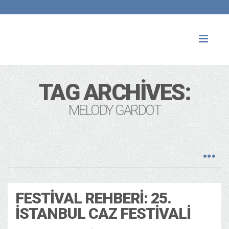
Toggl
naviga
TAG ARCHIVES:
MELODY GARDOT
FESTIVAL REHBERI: 25.
İSTANBUL CAZ FESTIVALI