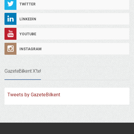
TWITTER
LINKEDIN
YOUTUBE
INSTAGRAM
GazeteBilkent X’te!
Tweets by GazeteBilkent