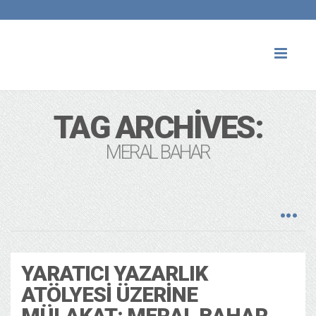
Toggl
naviga
TAG ARCHIVES:
MERAL BAHAR
YARATICI YAZARLIK
ATÖLYESI ÜZERINE
MÜLAKAT: MERAL BAHAR