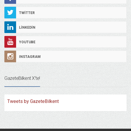
TWITTER
LINKEDIN
YOUTUBE
INSTAGRAM
GazeteBilkent X’te!
Tweets by GazeteBilkent