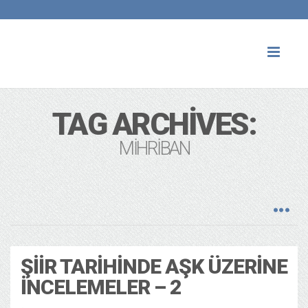
Toggl
naviga
TAG ARCHIVES:
MIHRIBAN
ŞIIR TARIHINDE AŞK ÜZERINE
İNCELEMELER – 2