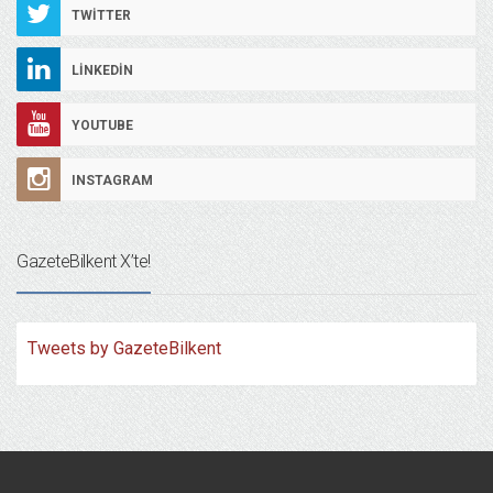
TWITTER
LINKEDIN
YOUTUBE
INSTAGRAM
GazeteBilkent X’te!
Tweets by GazeteBilkent