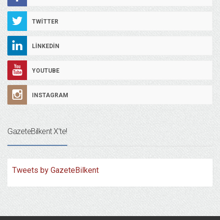
TWITTER
LINKEDIN
YOUTUBE
INSTAGRAM
GazeteBilkent X’te!
Tweets by GazeteBilkent