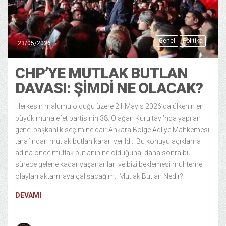
Genel
Politika
23/05/2026
CHP’YE MUTLAK BUTLAN
DAVASI: ŞİMDİ NE OLACAK?
Herkesin malumu olduğu üzere 21 Mayıs 2026’da ülkenin en
büyük muhalefet partisinin 38. Olağan Kurultayı’nda yapılan
genel başkanlık seçimine dair Ankara Bölge Adliye Mahkemesi
tarafından mutlak butlan kararı verildi. Bu konuyu açıklama
adına önce mutlak butlanın ne olduğuna, daha sonra bu
sürece gelene kadar yaşananları ve bizi beklemesi muhtemel
olayları aktarmaya çalışacağım. Mutlak Butlan Nedir?
DEVAMI