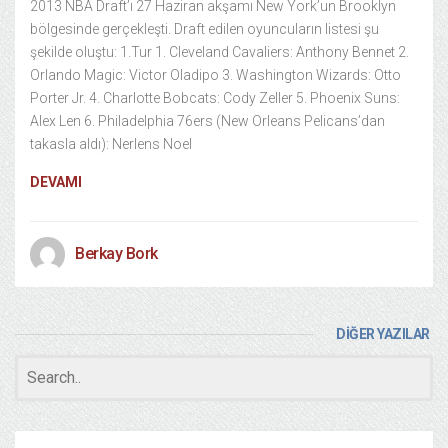
2013 NBA Draft’ı 27 Haziran akşamı New York’un Brooklyn
bölgesinde gerçekleşti. Draft edilen oyuncuların listesi şu
şekilde oluştu: 1.Tur 1. Cleveland Cavaliers: Anthony Bennet 2.
Orlando Magic: Victor Oladipo 3. Washington Wizards: Otto
Porter Jr. 4. Charlotte Bobcats: Cody Zeller 5. Phoenix Suns:
Alex Len 6. Philadelphia 76ers (New Orleans Pelicans’dan
takasla aldı): Nerlens Noel
DEVAMI
Berkay Bork
DİĞER YAZILAR