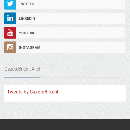
TWITTER
LINKEDIN
YOUTUBE
INSTAGRAM
GazeteBilkent X’te!
Tweets by GazeteBilkent