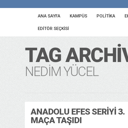
ANA SAYFA
KAMPÜS
POLITIKA
E
EDITÖR SEÇKISI
TAG ARCHI
NEDIM YÜCEL
ANADOLU EFES SERIYI 3.
MAÇA TAŞIDI