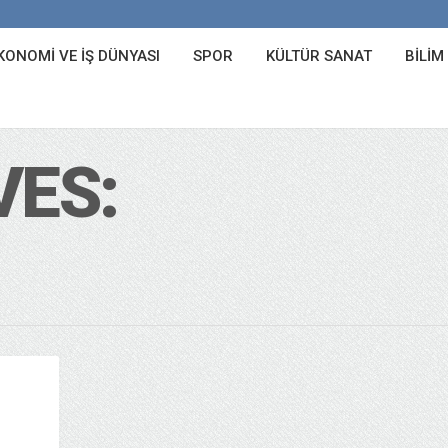
KONOMI VE İŞ DÜNYASI
SPOR
KÜLTÜR SANAT
BILIM
VES: