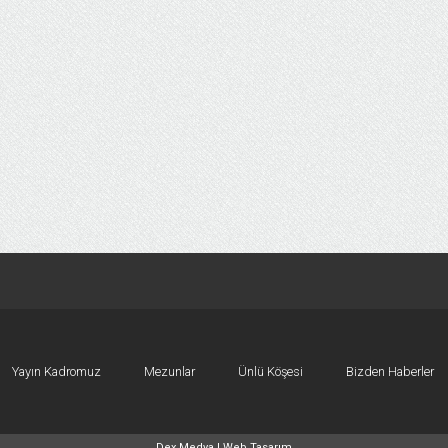
Yayın Kadromuz
Mezunlar
Ünlü Köşesi
Bizden Haberler
Dex Medya |
Web Tasarım