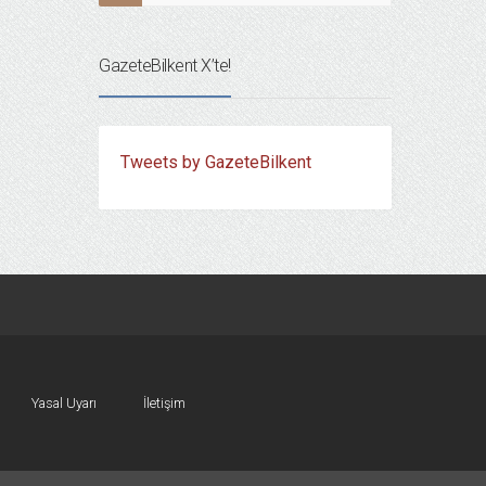
GazeteBilkent X’te!
Tweets by GazeteBilkent
Yasal Uyarı
İletişim