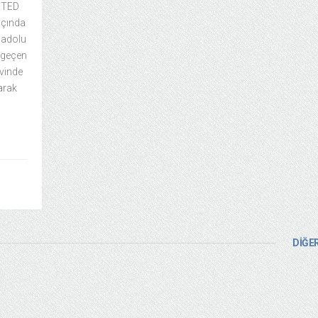
– TED
maçında
nadolu
e geçen
evinde
arak
DİĞER