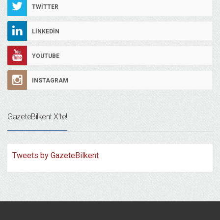
TWITTER
LINKEDIN
YOUTUBE
INSTAGRAM
GazeteBilkent X’te!
Tweets by GazeteBilkent