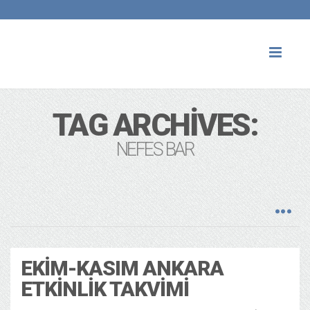
Toggl
naviga
TAG ARCHIVES:
NEFES BAR
EKIM-KASIM ANKARA
ETKINLIK TAKVIMI