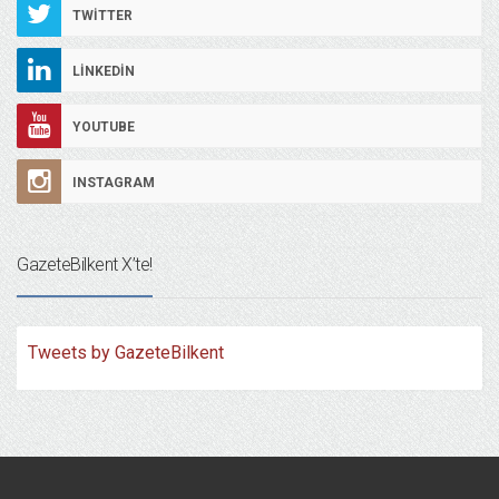
TWITTER
LINKEDIN
YOUTUBE
INSTAGRAM
GazeteBilkent X’te!
Tweets by GazeteBilkent