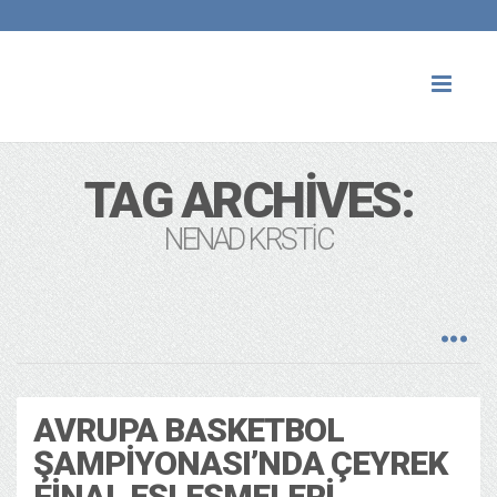
Toggl
naviga
TAG ARCHIVES:
NENAD KRSTIC
AVRUPA BASKETBOL
ŞAMPIYONASI’NDA ÇEYREK
FINAL EŞLEŞMELERI