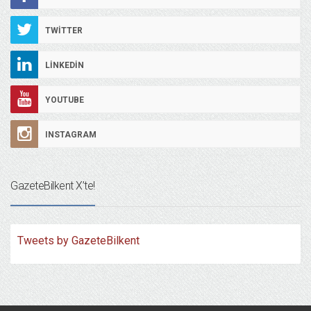
TWITTER
LINKEDIN
YOUTUBE
INSTAGRAM
GazeteBilkent X’te!
Tweets by GazeteBilkent