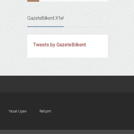
GazeteBilkent X’te!
Tweets by GazeteBilkent
Yasal Uyarı
İletişim