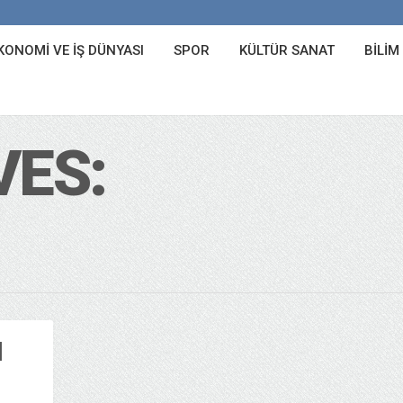
KONOMI VE İŞ DÜNYASI
SPOR
KÜLTÜR SANAT
BILIM
VES:
N