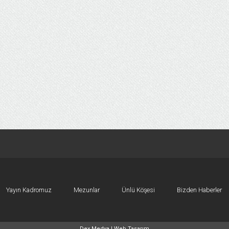
Yayın Kadromuz
Mezunlar
Ünlü Köşesi
Bizden Haberler
Dex Medya |
Web Tasarım