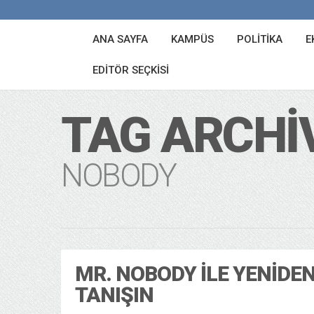
ANA SAYFA
KAMPÜS
POLITIKA
E
EDITÖR SEÇKISI
TAG ARCHI
NOBODY
MR. NOBODY ILE YENIDE
TANIŞIN