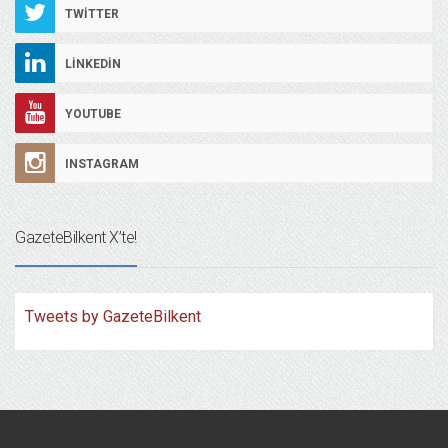
TWITTER
LINKEDIN
YOUTUBE
INSTAGRAM
GazeteBilkent X’te!
Tweets by GazeteBilkent