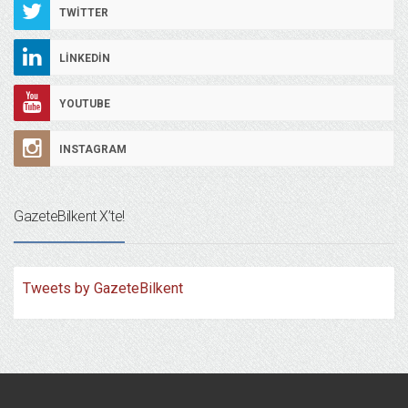
TWITTER
LINKEDIN
YOUTUBE
INSTAGRAM
GazeteBilkent X’te!
Tweets by GazeteBilkent