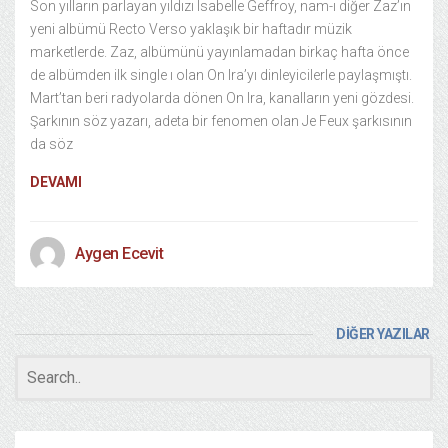
Son yılların parlayan yıldızı Isabelle Geffroy, nam-ı diğer Zaz’ın
yeni albümü Recto Verso yaklaşık bir haftadır müzik
marketlerde. Zaz, albümünü yayınlamadan birkaç hafta önce
de albümden ilk single ı olan On Ira’yı dinleyicilerle paylaşmıştı.
Mart’tan beri radyolarda dönen On Ira, kanalların yeni gözdesi.
Şarkının söz yazarı, adeta bir fenomen olan Je Feux şarkısının
da söz
DEVAMI
Aygen Ecevit
DİĞER YAZILAR