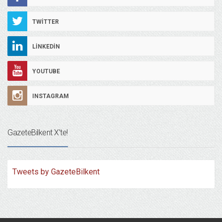
TWITTER
LINKEDIN
YOUTUBE
INSTAGRAM
GazeteBilkent X’te!
Tweets by GazeteBilkent