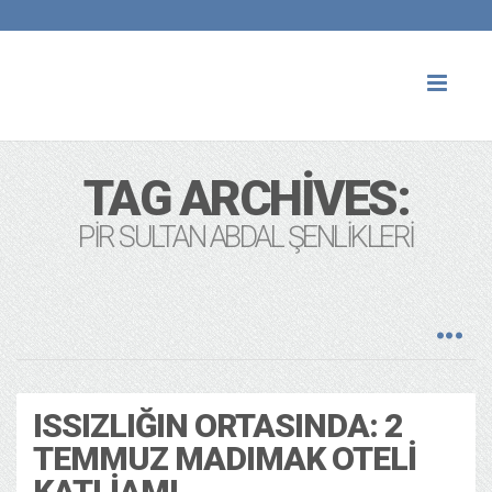
Toggl
naviga
TAG ARCHIVES:
PIR SULTAN ABDAL ŞENLIKLERI
ISSIZLIĞIN ORTASINDA: 2
TEMMUZ MADIMAK OTELI
KATLIAMI