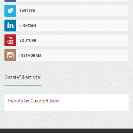
TWITTER
LINKEDIN
YOUTUBE
INSTAGRAM
GazeteBilkent X’te!
Tweets by GazeteBilkent