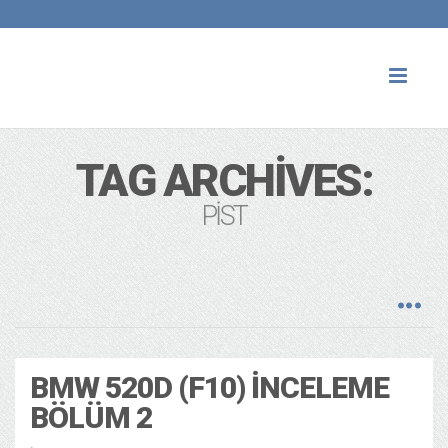
Toggl
naviga
TAG ARCHIVES:
PIST
BMW 520D (F10) İNCELEME
BÖLÜM 2