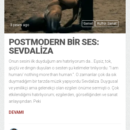
Genel
Kültür Sanat
3 years ago
POSTMODERN BİR SES:
SEVDALİZA
Onun sesini ilk duyduğum anı hatırlıyorum da… Eşsiz, tok,
güçlü ve dingin duyulan o sesten şu kelimeler tınlıyordu: “I am
human/ nothing more than human.”. O zamanlar çok da sık
duymadığım bir tarzda müzik yapıyordu Sevdaliza. Duygusal
ve yenilikçi ama gelenekçi olan ezgileri önüme sermişti o. Çok
etkilendiğimi hatırlıyorum; ezgilerden, görselliğinden ve sanat
anlayışından. Peki
DEVAMI