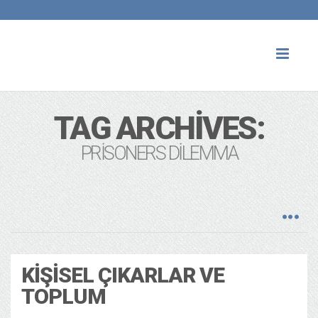
Toggl
naviga
TAG ARCHIVES:
PRISONERS DILEMMA
KIŞISEL ÇIKARLAR VE
TOPLUM