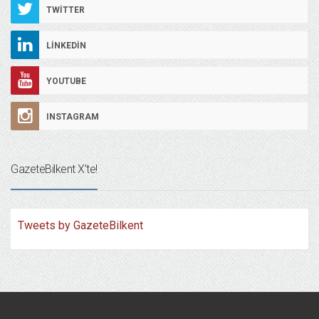
TWITTER
LINKEDIN
YOUTUBE
INSTAGRAM
GazeteBilkent X’te!
Tweets by GazeteBilkent