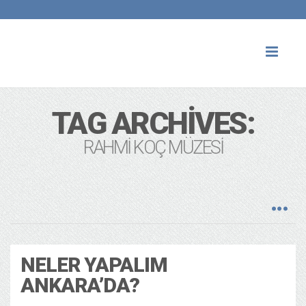
Toggl
naviga
TAG ARCHIVES:
RAHMI KOÇ MÜZESI
NELER YAPALIM
ANKARA’DA?