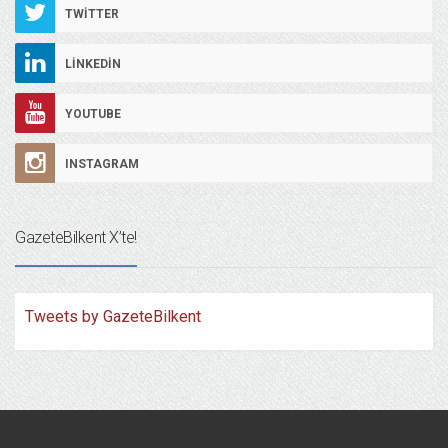
TWITTER
LINKEDIN
YOUTUBE
INSTAGRAM
GazeteBilkent X’te!
Tweets by GazeteBilkent