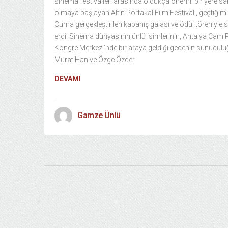
sinema festivalleri arasında oldukça önemli bir yere sa
olmaya başlayan Altın Portakal Film Festivali, geçtiğim
Cuma gerçekleştirilen kapanış galası ve ödül töreniyle
erdi. Sinema dünyasının ünlü isimlerinin, Antalya Cam 
Kongre Merkezi’nde bir araya geldiği gecenin sunucul
Murat Han ve Özge Özder
DEVAMI
Gamze Ünlü