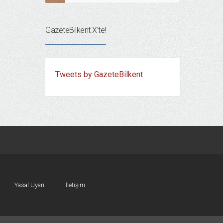
GazeteBilkent X’te!
Tweets by GazeteBilkent
Yasal Uyarı
İletişim