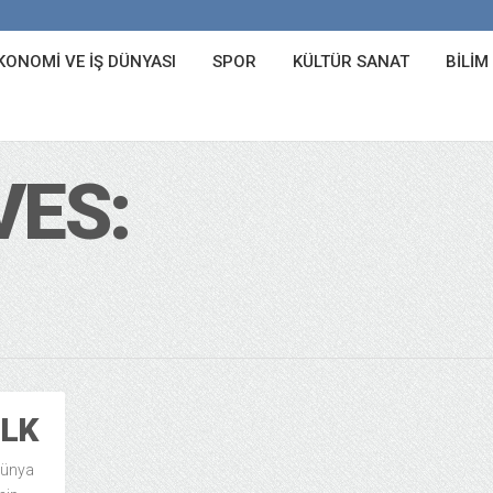
KONOMI VE İŞ DÜNYASI
SPOR
KÜLTÜR SANAT
BILIM
VES:
İLK
dünya