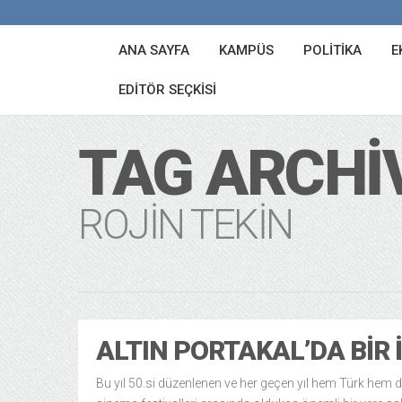
ANA SAYFA
KAMPÜS
POLITIKA
E
EDITÖR SEÇKISI
TAG ARCHI
ROJIN TEKIN
ALTIN PORTAKAL’DA BIR 
Bu yıl 50.si düzenlenen ve her geçen yıl hem Türk hem 