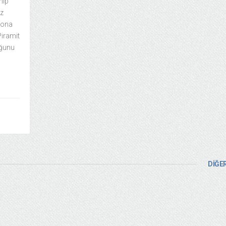
hip
iz
 sona
Piramit
uğunu
DİĞER