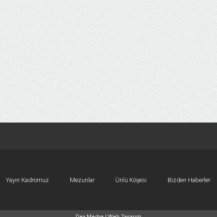
Yayın Kadromuz
Mezunlar
Ünlü Köşesi
Bizden Haberler
Dex Medya |
Web Tasarım