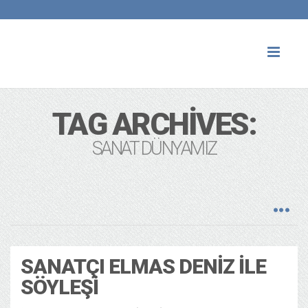
Toggl
naviga
TAG ARCHIVES:
SANAT DÜNYAMIZ
SANATÇI ELMAS DENIZ ILE
SÖYLEŞI