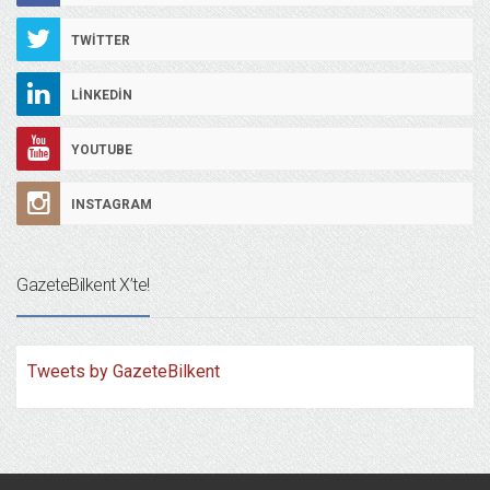
TWITTER
LINKEDIN
YOUTUBE
INSTAGRAM
GazeteBilkent X’te!
Tweets by GazeteBilkent