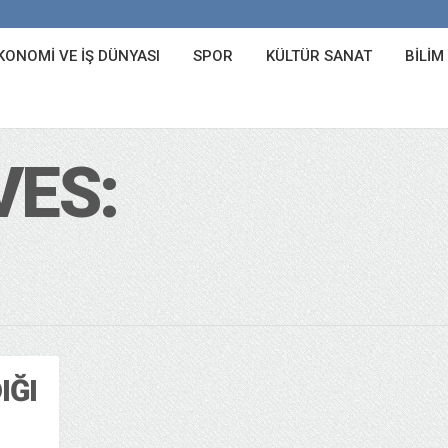
KONOMI VE İŞ DÜNYASI
SPOR
KÜLTÜR SANAT
BILIM
VES:
IĞI