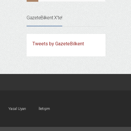
GazeteBilkent X’te!
Tweets by GazeteBilkent
Yasal Uyarı
İletişim