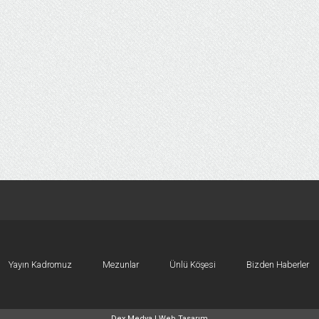
Yayın Kadromuz
Mezunlar
Ünlü Köşesi
Bizden Haberler
Dex Medya |
Web Tasarım