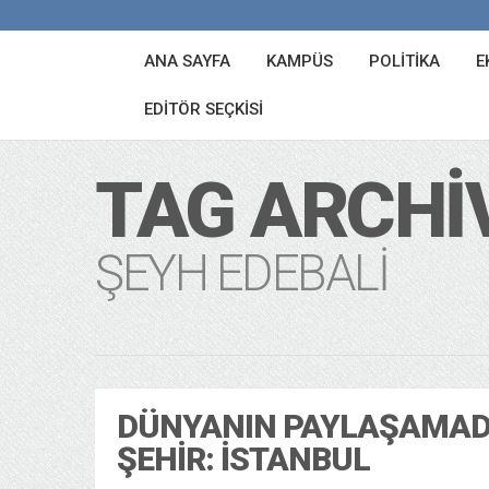
ANA SAYFA
KAMPÜS
POLITIKA
E
EDITÖR SEÇKISI
TAG ARCHI
ŞEYH EDEBALI
DÜNYANIN PAYLAŞAMAD
ŞEHIR: İSTANBUL