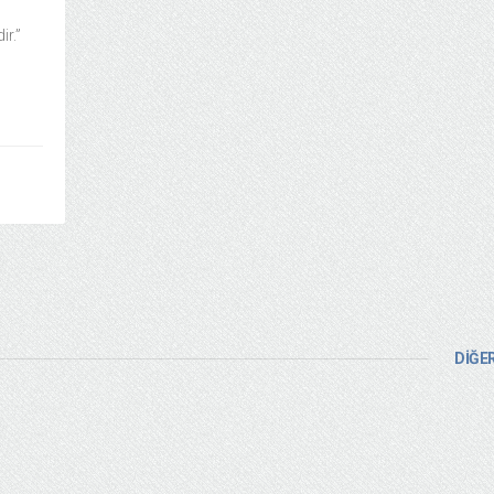
rdir.”
DİĞER