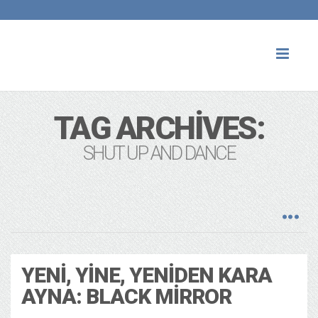
Toggl
naviga
TAG ARCHIVES:
SHUT UP AND DANCE
YENI, YINE, YENIDEN KARA
AYNA: BLACK MIRROR