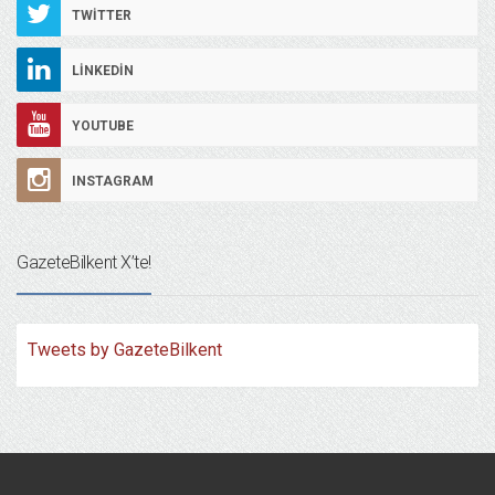
TWITTER
LINKEDIN
YOUTUBE
INSTAGRAM
GazeteBilkent X’te!
Tweets by GazeteBilkent