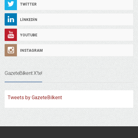
TWITTER
LINKEDIN
YOUTUBE
INSTAGRAM
GazeteBilkent X’te!
Tweets by GazeteBilkent