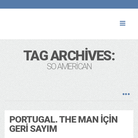
Toggl
naviga
TAG ARCHIVES:
SO AMERICAN
PORTUGAL. THE MAN IÇIN
GERI SAYIM