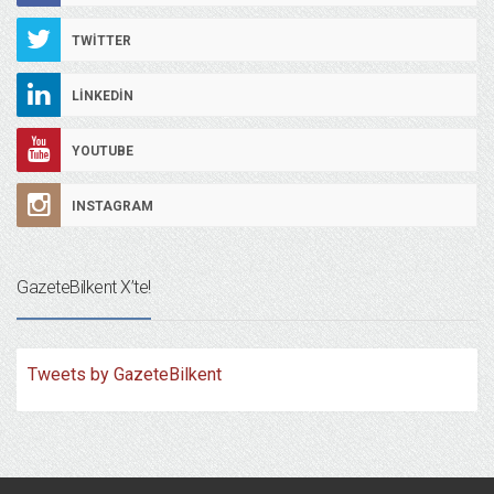
TWITTER
LINKEDIN
YOUTUBE
INSTAGRAM
GazeteBilkent X’te!
Tweets by GazeteBilkent