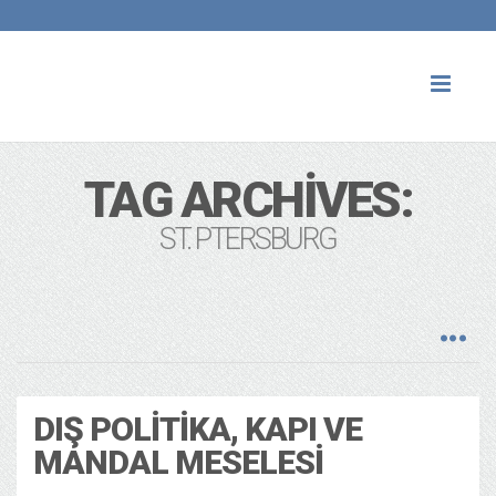
Toggl
naviga
TAG ARCHIVES:
ST. PTERSBURG
DIŞ POLITIKA, KAPI VE
MANDAL MESELESI