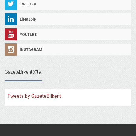
TWITTER
LINKEDIN
YOUTUBE
INSTAGRAM
GazeteBilkent X’te!
Tweets by GazeteBilkent