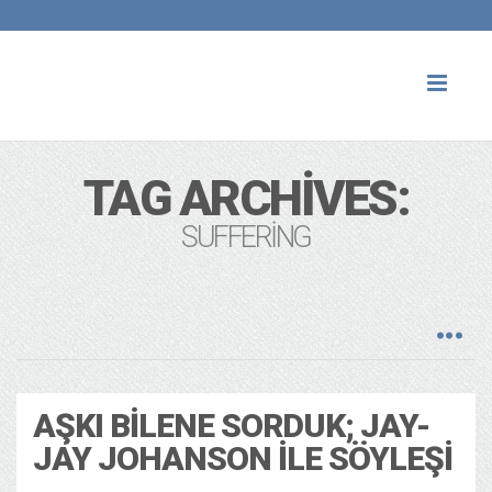
Toggl
naviga
TAG ARCHIVES:
SUFFERING
AŞKI BILENE SORDUK; JAY-
JAY JOHANSON ILE SÖYLEŞI