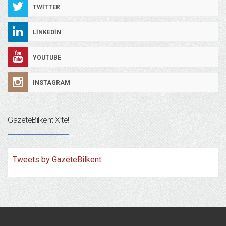
TWITTER
LINKEDIN
YOUTUBE
INSTAGRAM
GazeteBilkent X’te!
Tweets by GazeteBilkent