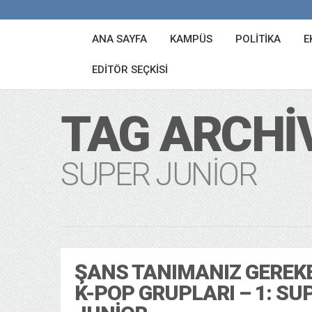
ANA SAYFA
KAMPÜS
POLITIKA
E
EDITÖR SEÇKISI
TAG ARCHI
SUPER JUNIOR
ŞANS TANIMANIZ GEREK
K-POP GRUPLARI – 1: SU