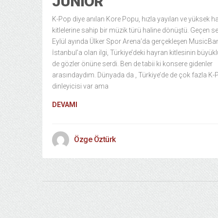
JUNIOR
K-Pop diye anılan Kore Popu, hızla yayılan ve yüksek h
kitlelerine sahip bir müzik türü haline dönüştü. Geçen s
Eylül ayında Ülker Spor Arena’da gerçekleşen MusicBa
İstanbul’a olan ilgi, Türkiye’deki hayran kitlesinin büyü
de gözler önüne serdi. Ben de tabii ki konsere gidenler
arasındaydım. Dünyada da , Türkiye’de de çok fazla K-
dinleyicisi var ama
DEVAMI
Özge Öztürk