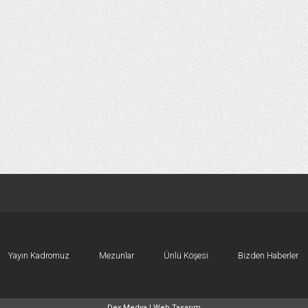
Yayın Kadromuz
Mezunlar
Ünlü Köşesi
Bizden Haberler
Dex Medya |
Web Tasarım