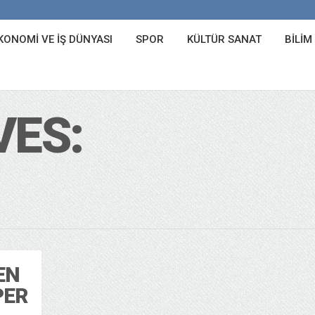
KONOMI VE İŞ DÜNYASI
SPOR
KÜLTÜR SANAT
BILIM
VES:
EN
PER