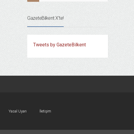
GazeteBilkent X’te!
Tweets by GazeteBilkent
Yasal Uyarı
İletişim