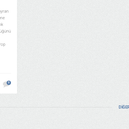
ayran
ene
nk
klüğünü
Pop
8
DİĞER