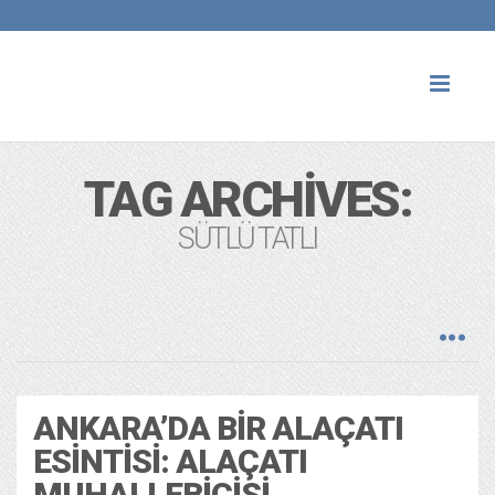
Toggl
naviga
TAG ARCHIVES:
SÜTLÜ TATLI
ANKARA’DA BIR ALAÇATI
ESINTISI: ALAÇATI
MUHALLEBICISI