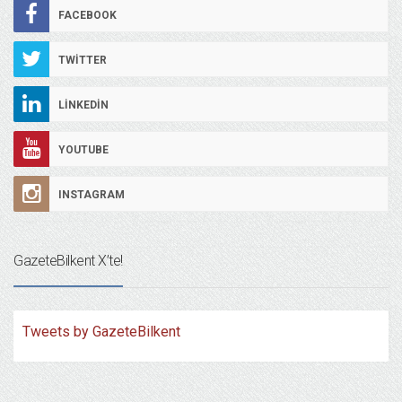
FACEBOOK
TWITTER
LINKEDIN
YOUTUBE
INSTAGRAM
GazeteBilkent X’te!
Tweets by GazeteBilkent