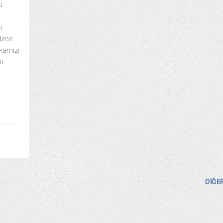
u
n
adece
rkamızı
i
DİĞER