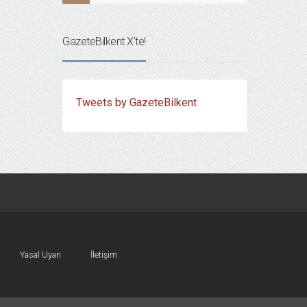
GazeteBilkent X’te!
Tweets by GazeteBilkent
Yasal Uyarı
İletişim