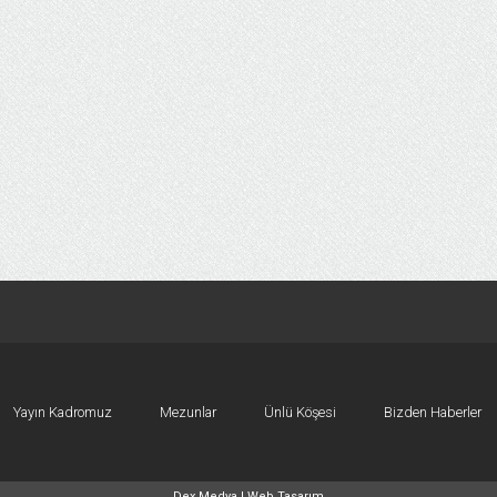
Yayın Kadromuz
Mezunlar
Ünlü Köşesi
Bizden Haberler
Dex Medya |
Web Tasarım