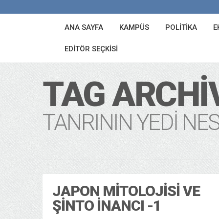
ANA SAYFA
KAMPÜS
POLITIKA
E
EDITÖR SEÇKISI
TAG ARCHI
TANRININ YEDI NES
JAPON MITOLOJISI VE
ŞINTO İNANCI -1