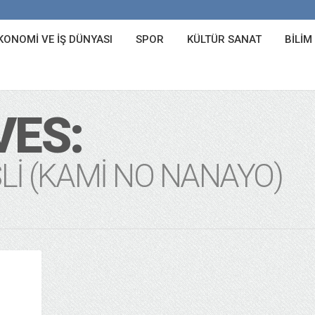
KONOMI VE İŞ DÜNYASI
SPOR
KÜLTÜR SANAT
BILIM
VES:
LI (KAMI NO NANAYO)