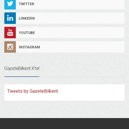
TWITTER
LINKEDIN
YOUTUBE
INSTAGRAM
GazeteBilkent X’te!
Tweets by GazeteBilkent