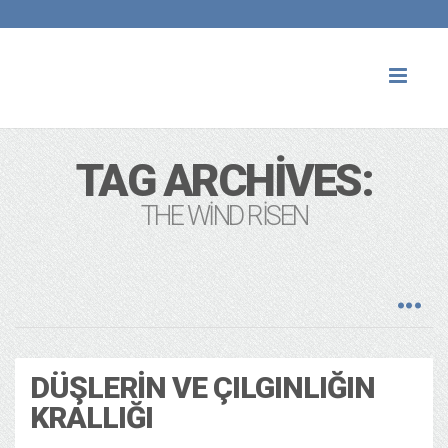
Toggl
naviga
TAG ARCHIVES:
THE WIND RISEN
DÜŞLERIN VE ÇILGINLIĞIN
KRALLIĞI