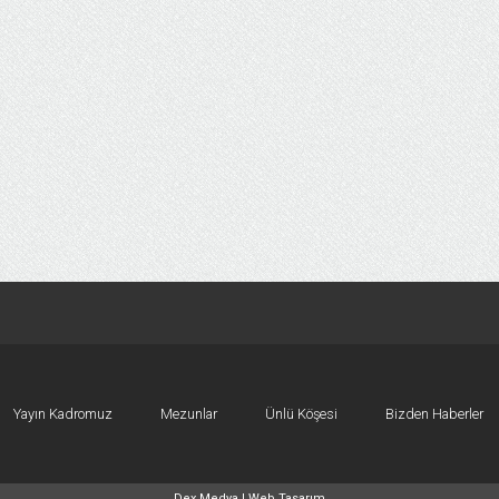
Yayın Kadromuz
Mezunlar
Ünlü Köşesi
Bizden Haberler
Dex Medya |
Web Tasarım