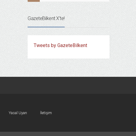
GazeteBilkent X’te!
Tweets by GazeteBilkent
Yasal Uyarı
İletişim