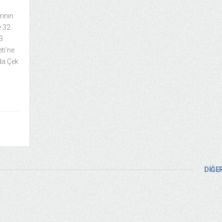
rının
e 32
3
ti’ne
da Çek
DİĞER