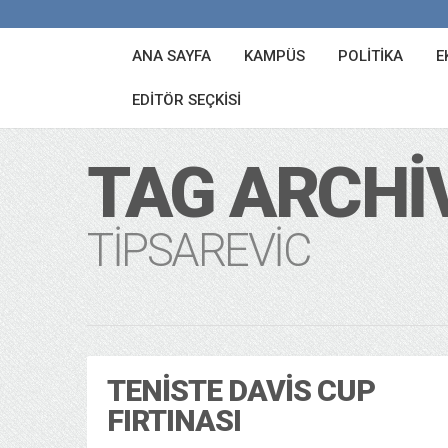
ANA SAYFA
KAMPÜS
POLITIKA
E
EDITÖR SEÇKISI
TAG ARCHI
TIPSAREVIC
TENISTE DAVIS CUP
FIRTINASI