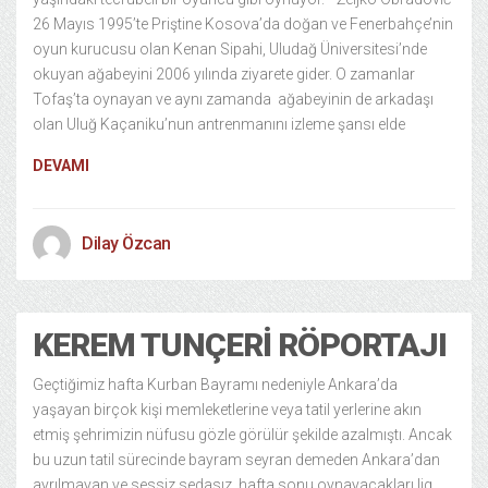
26 Mayıs 1995’te Priştine Kosova’da doğan ve Fenerbahçe’nin
oyun kurucusu olan Kenan Sipahi, Uludağ Üniversitesi’nde
okuyan ağabeyini 2006 yılında ziyarete gider. O zamanlar
Tofaş’ta oynayan ve aynı zamanda ağabeyinin de arkadaşı
olan Uluğ Kaçaniku’nun antrenmanını izleme şansı elde
DEVAMI
Dilay Özcan
KEREM TUNÇERI RÖPORTAJI
Geçtiğimiz hafta Kurban Bayramı nedeniyle Ankara’da
yaşayan birçok kişi memleketlerine veya tatil yerlerine akın
etmiş şehrimizin nüfusu gözle görülür şekilde azalmıştı. Ancak
bu uzun tatil sürecinde bayram seyran demeden Ankara’dan
ayrılmayan ve sessiz sedasız, hafta sonu oynayacakları lig