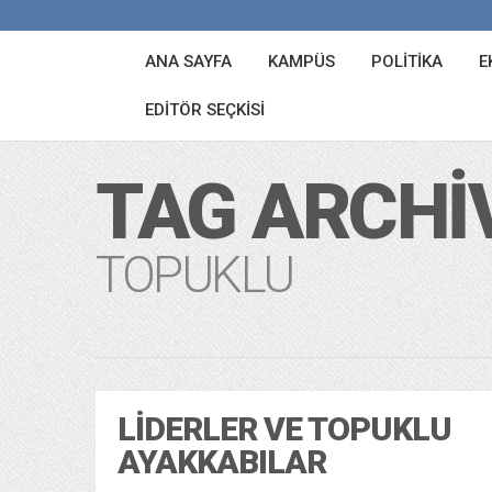
ANA SAYFA
KAMPÜS
POLITIKA
E
EDITÖR SEÇKISI
TAG ARCHI
TOPUKLU
LIDERLER VE TOPUKLU
AYAKKABILAR