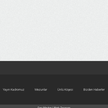
Yayın Kadromuz
Mezunlar
Ünlü Köşesi
Bizden Haberler
Dex Medya |
Web Tasarım