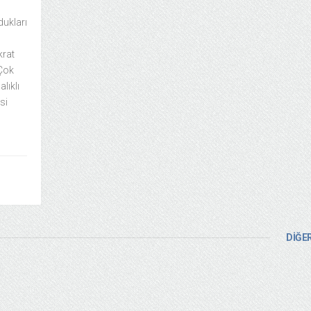
dukları
krat
 Çok
lıklı
si
DİĞER