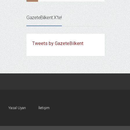
GazeteBilkent X’te!
Tweets by GazeteBilkent
Yasal Uyarı
İletişim