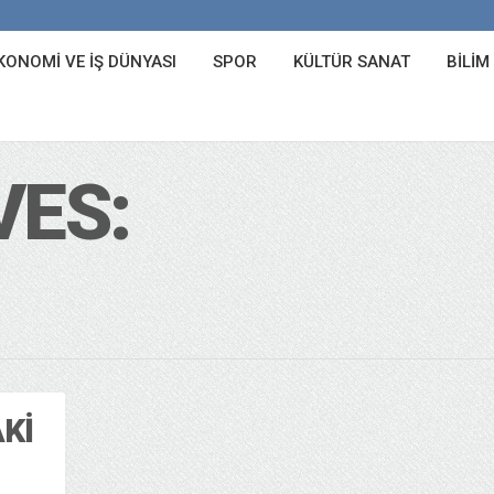
KONOMI VE İŞ DÜNYASI
SPOR
KÜLTÜR SANAT
BILIM
VES:
KI