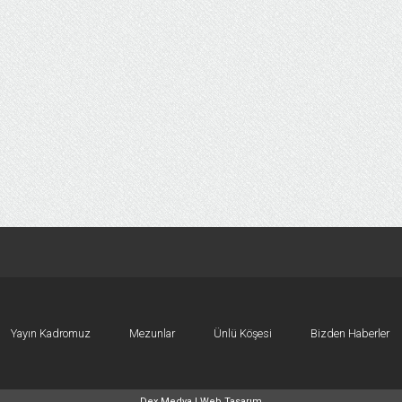
Yayın Kadromuz
Mezunlar
Ünlü Köşesi
Bizden Haberler
Dex Medya |
Web Tasarım