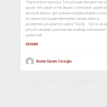
“Hepimiz birer seyirciyiz. Tren yolcuları dünyanın her y
aynıdır. Her sabah ve her akşam o trene biner, gazete o
da müzik dinleriz, aynı sokaklara aylakça bakarız ve ara
bir yabancının hayatından kesitler yakalar, daha iyi
görebilmek için kafamızı uzatırız.” Durdu… Son on iki d
yirmi iki saniyedir yudumlamayı unuttuğu kahvesinden 
yudum aldı.
DEVAMI
Beste Gizem Cicioğlu