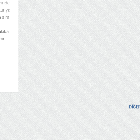
erinde
kur ya
 sıra
akika
bir
DİĞER