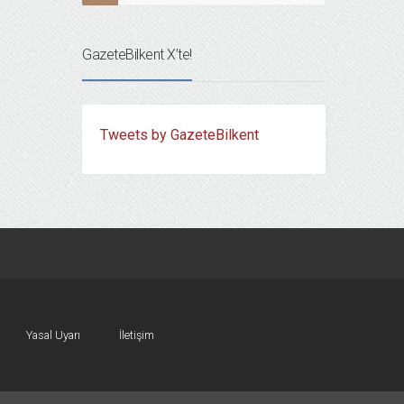
GazeteBilkent X’te!
Tweets by GazeteBilkent
Yasal Uyarı
İletişim