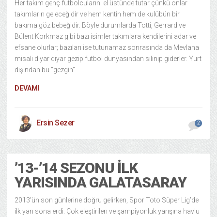
Her takım genç futbolcularını el üstünde tutar çünkü onlar
takımların geleceğidir ve hem kentin hem de kulübün bir
bakıma göz bebeğidir. Böyle durumlarda Totti, Gerrard ve
Bülent Korkmaz gibi bazı isimler takımlara kendilerini adar ve
efsane olurlar; bazıları ise tutunamaz sonrasında da Mevlana
misali diyar diyar gezip futbol dünyasından silinip giderler. Yurt
dışından bu ”gezgin”
DEVAMI
Ersin Sezer
2
’13-’14 SEZONU İLK
YARISINDA GALATASARAY
2013’ün son günlerine doğru gelirken, Spor Toto Süper Lig’de
ilk yarı sona erdi. Çok eleştirilen ve şampiyonluk yarışına havlu