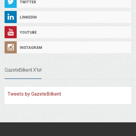
TWITTER
LINKEDIN
YOUTUBE
INSTAGRAM
GazeteBilkent X’te!
Tweets by GazeteBilkent