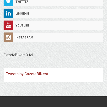
TWITTER
LINKEDIN
YOUTUBE
INSTAGRAM
GazeteBilkent X’te!
Tweets by GazeteBilkent