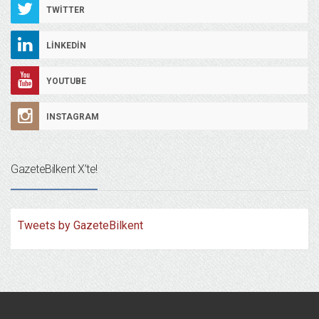
TWITTER
LINKEDIN
YOUTUBE
INSTAGRAM
GazeteBilkent X’te!
Tweets by GazeteBilkent