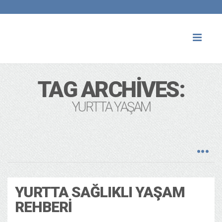
Toggl
naviga
TAG ARCHIVES:
YURTTA YAŞAM
YURTTA SAĞLIKLI YAŞAM
REHBERI