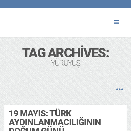
Toggl
naviga
TAG ARCHIVES:
YÜRÜYÜŞ
19 MAYIS: TÜRK
AYDINLANMACILIĞININ
DOĞUM GÜNÜ