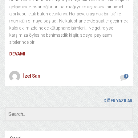
gelişiminde insanoğlunun parmağı yokmuşcasına bir nimet
gibi kabul ettik bütün getirilerini. Her şeye ulaşmak bir ‘tık’ ile
mümkün olmaya başladı. Ne kütüphanelerde saatler geçirmek
kaldı aklımızda ne de kütüphane isimleri… Ne getirdiyse
karşımıza öylesine benimsedik ki şiir, sosyal paylaşım
sitelerinde bir
DEVAMI
İzel Sarı
1
DİĞER YAZILAR