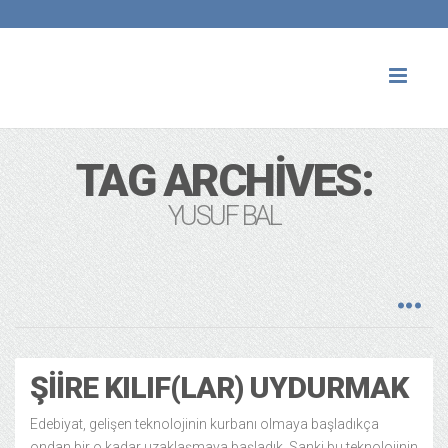
Toggl
naviga
TAG ARCHIVES:
YUSUF BAL
ŞIIRE KILIF(LAR) UYDURMAK
Edebiyat, gelişen teknolojinin kurbanı olmaya başladıkça
ondan bir o kadar uzaklaşmaya başladık. Sanki bu teknolojinin