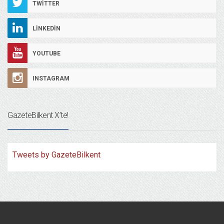
TWITTER
LINKEDIN
YOUTUBE
INSTAGRAM
GazeteBilkent X’te!
Tweets by GazeteBilkent