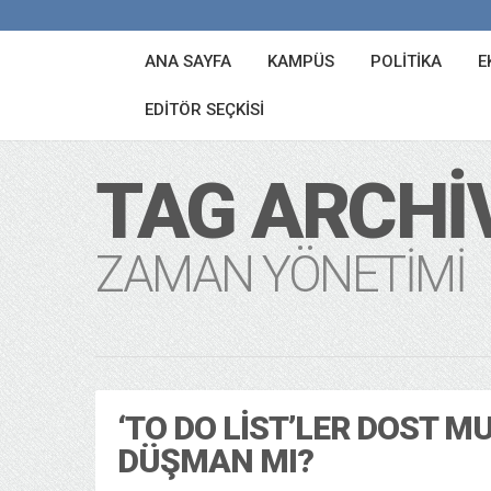
ANA SAYFA
KAMPÜS
POLITIKA
E
EDITÖR SEÇKISI
TAG ARCHI
ZAMAN YÖNETIMI
‘TO DO LIST’LER DOST M
DÜŞMAN MI?