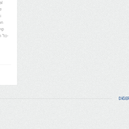
al
e
i
ın
yıp
 “to-
DİĞER