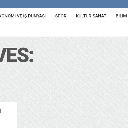
KONOMI VE İŞ DÜNYASI
SPOR
KÜLTÜR SANAT
BILIM
VES:
U