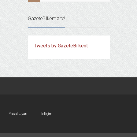
GazeteBilkent X’te!
Tweets by GazeteBilkent
Yasal Uyarı
İletişim