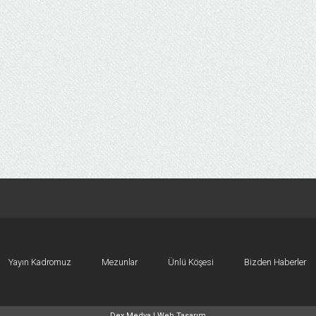
Yayın Kadromuz
Mezunlar
Ünlü Köşesi
Bizden Haberler
Dex Medya |
Web Tasarım